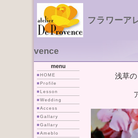
フラワーアレン
vence
menu
浅草の
HOME
Profile
Lesson
Wedding
Access
Gallary
Gallary
Ameblo